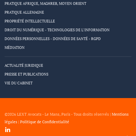
PRATIQUE AFRIQUE, MAGHREB, MOYEN ORIENT
PRATIQUE ALLEMAGNE
PROPRIÉTÉ INTELLECTUELLE
DROIT DU NUMÉRIQUE - TECHNOLOGIES DE L’INFORMATION
DONNÉES PERSONNELLES - DONNÉES DE SANTÉ - RGPD
MÉDIATION
ACTUALITÉ JURIDIQUE
PRESSE ET PUBLICATIONS
VIE DU CABINET
©2026 LEXT Avocats - Le Mans, Paris - Tous droits réservés |
Mentions
légales
|
Politique de Confidentialité