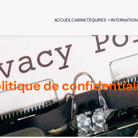
ACCUEIL
CABINET
ÉQUIPES
INTERNATION
litique de confidential